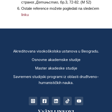
страног.
Детињство
, бр.3, 72-82. (М 52)
Ostale reference možete pogledati na sledećem
linku
Akreditovana visokoškolska ustanova u Beogradu.
Osnovne akademske studije
Master akadeske studije
Savremeni studijski programi iz oblasti druđtveno-
humanističkih nauka.
Važni linkovi