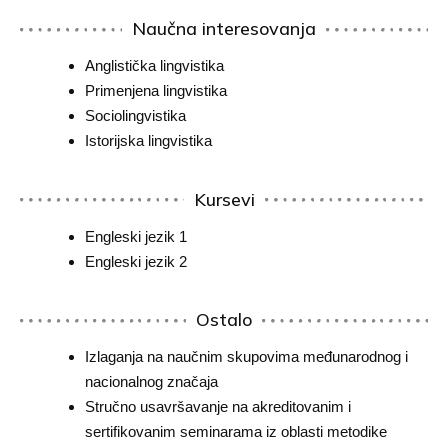
Naučna interesovanja
Anglistička lingvistika
Primenjena lingvistika
Sociolingvistika
Istorijska lingvistika
Kursevi
Engleski jezik 1
Engleski jezik 2
Ostalo
Izlaganja na naučnim skupovima međunarodnog i
nacionalnog značaja
Stručno usavršavanje na akreditovanim i
sertifikovanim seminarama iz oblasti metodike