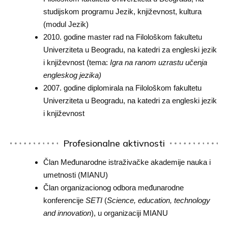
studijskom programu Jezik, književnost, kultura
(modul Jezik)
2010. godine master rad na Filološkom fakultetu
Univerziteta u Beogradu, na katedri za engleski jezik
i književnost (tema:
Igra na ranom uzrastu učenja
engleskog jezika)
2007. godine diplomirala na Filološkom fakultetu
Univerziteta u Beogradu, na katedri za engleski jezik
i književnost
Profesionalne aktivnosti
Član Međunarodne istraživačke akademije nauka i
umetnosti (MIANU)
Član organizacionog odbora međunarodne
konferencije
SETI
(
Science, education, technology
and innovation
), u organizaciji MIANU