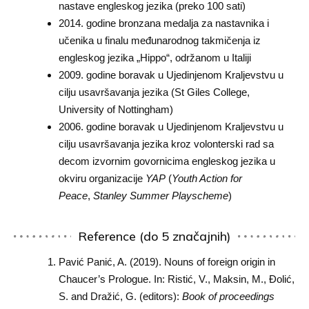
nastave engleskog jezika (preko 100 sati)
2014. godine bronzana medalja za nastavnika i
učenika u finalu međunarodnog takmičenja iz
engleskog jezika „Hippo“, održanom u Italiji
2009. godine boravak u Ujedinjenom Kraljevstvu u
cilju usavršavanja jezika (St Giles College,
University of Nottingham)
2006. godine boravak u Ujedinjenom Kraljevstvu u
cilju usavršavanja jezika kroz volonterski rad sa
decom izvornim govornicima engleskog jezika u
okviru organizacije
YAP
(
Youth Action for
Peace
,
Stanley Summer Playscheme
)
Reference (do 5 značajnih)
Pavić Panić, A. (2019). Nouns of foreign origin in
Chaucer’s Prologue. In: Ristić, V., Maksin, M., Đolić,
S. and Dražić, G. (editors):
Book of proceedings