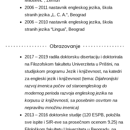
Milošević“, Zemun
2006 – 2011 nastavnik engleskog jezika, škola
stranih jezika „L. C. A.“, Beograd
2006 – 2010 nastavnik engleskog jezika, škola
stranih jezika “Lingua”, Beograd
Obrazovanje
2017 – 2019 radila doktorsku disertaciju i doktorirala
na Filozofskom fakultetu Univerziteta u Prištini, na
studijskom programu Jezik i književnost, na katedri
za engleski jezik i književnost (tema:
Dijahronijski
razvoj imenica počev od staroengleskog do
modernog perioda razvoja engleskog jezika na
korpusu iz književnosti, sa posebnim osvrtom na
nepravilnu množinu imenica)
2013 – 2016 doktorske studije (120 ESPB, položila
sve ispite i SIR-eve sa prosečnom ocenom 9.25) na
Filološkom fakultetu Univerziteta u Beogradu, na