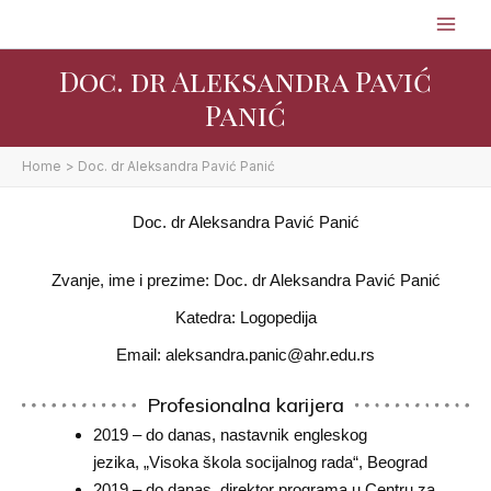
Skip
to
content
Doc. dr Aleksandra Pavić
Panić
Home
Doc. dr Aleksandra Pavić Panić
Doc. dr Aleksandra Pavić Panić
Zvanje, ime i prezime: Doc. dr Aleksandra Pavić Panić
Katedra: Logopedija
Email: aleksandra.panic@ahr.edu.rs
Profesionalna karijera
2019 – do danas, nastavnik engleskog
jezika, „Visoka škola socijalnog rada“, Beograd
2019 – do danas, direktor programa u Centru za