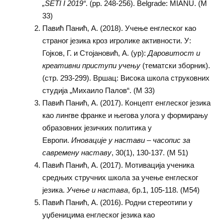
„SETI I 2019“
. (pp. 248-256). Belgrade: MIANU. (M
33)
Павић Панић, А. (2018). Учење енглеског као
страног језика кроз игролике активности. У:
Гојков, Г. и Стојановић, А. (ур):
Даровитост и
креативни приступи учењу
(тематски зборник).
(стр. 293-299). Вршац: Висока школа струковних
студија „Михаило Палов“. (M 33)
Павић Панић, А. (2017). Концепт енглеског језика
као лингве франке и његова улога у формирању
образовних језичких политика у
Европи.
Иновације у настави – часопис за
савремену наставу
, 30(1), 130-137. (М 51)
Павић Панић, А. (2017). Мотивација ученика
средњих стручних школа за учење енглеског
језика.
Учење и настава
, бр.1, 105-118. (M54)
Павић Панић, А. (2016). Родни стереотипи у
уџбеницима енглеског језика као