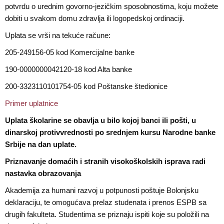
potvrdu o urednim govorno-jezičkim sposobnostima, koju možete
dobiti u svakom domu zdravlja ili logopedskoj ordinaciji.
Uplata se vrši na tekuće račune:
205-249156-05 kod Komercijalne banke
190-0000000042120-18 kod Alta banke
200-3323110101754-05 kod Poštanske štedionice
Primer uplatnice
Uplata školarine se obavlja u bilo kojoj banci ili pošti, u
dinarskoj protivvrednosti po srednjem kursu Narodne banke
Srbije na dan uplate.
Priznavanje domaćih i stranih visokoškolskih isprava radi
nastavka obrazovanja
Akademija za humani razvoj u potpunosti poštuje Bolonjsku
deklaraciju, te omogućava prelaz studenata i prenos ESPB sa
drugih fakulteta. Studentima se priznaju ispiti koje su položili na