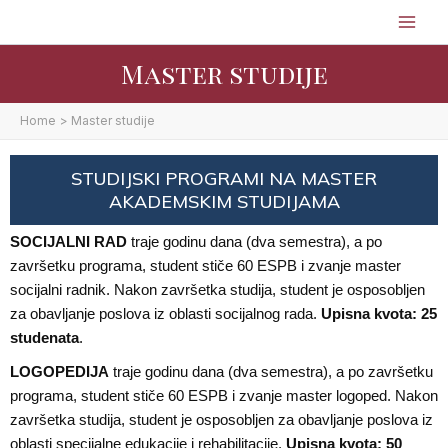
Skip
to
content
Master studije
Home
Master studije
STUDIJSKI PROGRAMI NA MASTER
AKADEMSKIM STUDIJAMA
SOCIJALNI RAD
traje godinu dana (dva semestra), a po
završetku programa, student stiče 60 ESPB i zvanje master
socijalni radnik. Nakon završetka studija, student je osposobljen
za obavljanje poslova iz oblasti socijalnog rada.
Upisna kvota: 25
studenata
.
LOGOPEDIJA
traje godinu dana (dva semestra), a po završetku
programa, student stiče 60 ESPB i zvanje master logoped. Nakon
završetka studija, student je osposobljen za obavljanje poslova iz
oblasti specijalne edukacije i rehabilitacije.
Upisna kvota: 50