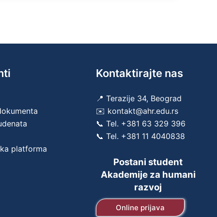
nti
Kontaktirajte nas
📍 Terazije 34, Beograd
 dokumenta
✉️ kontakt@ahr.edu.rs
tudenata
📞 Tel.
+381 63 329 396
📞 Tel.
+381 11 4040838
ka platforma
Postani student
Akademije za humani
razvoj
Online prijava