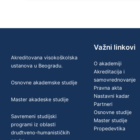
Važni linkovi
Akreditovana visokoškolska
O akademiji
ustanova u Beogradu.
Akreditacija i
samovrednovanje
Osnovne akademske studije
Pravna akta
Nastavni kadar
Master akadeske studije
Partneri
Osnovne studije
Savremeni studijski
Master studije
programi iz oblasti
Propedevtika
druđtveno-humanističkih