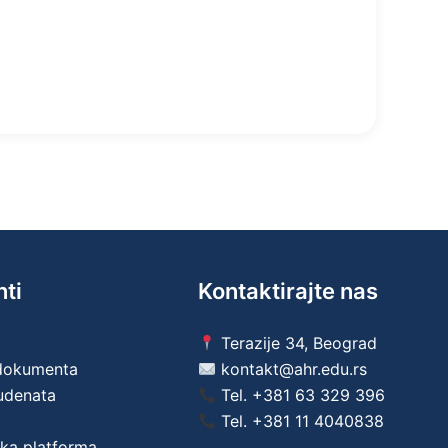
nti
Kontaktirajte nas
Terazije 34, Beograd
 dokumenta
kontakt@ahr.edu.rs
tudenata
Tel.
+381 63 329 396
Tel.
+381 11 4040838
ka platforma