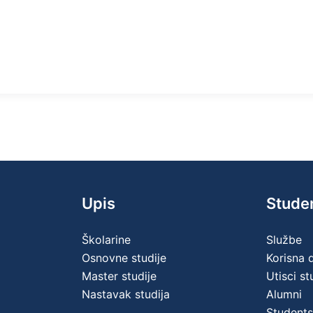
Upis
Stude
Školarine
Službe
Osnovne studije
Korisna
Master studije
Utisci s
Nastavak studija
Alumni
Students