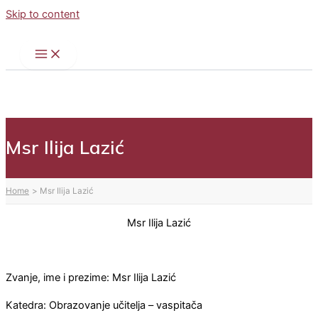
Skip to content
Msr Ilija Lazić
Home
Msr Ilija Lazić
Msr Ilija Lazić
Zvanje, ime i prezime: Msr Ilija Lazić
Katedra: Obrazovanje učitelja – vaspitača