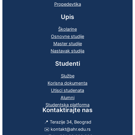
Propedevtika
Upis
Školarine
Osnovne studije
Master studije
Nastavak studija
Studenti
Službe
Korisna dokumenta
Utisci studenata
Alumni
Studentska platforma
Kontaktirajte nas
📍 Terazije 34, Beograd
✉️ kontakt@ahr.edu.rs