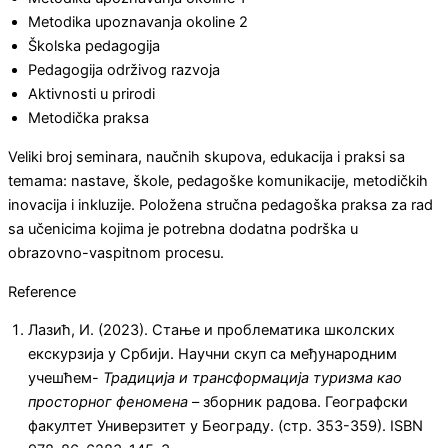
Metodika upoznavanja okoline 2
Školska pedagogija
Pedagogija održivog razvoja
Aktivnosti u prirodi
Metodička praksa
Veliki broj seminara, naučnih skupova, edukacija i praksi sa
temama: nastave, škole, pedagoške komunikacije, metodičkih
inovacija i inkluzije. Položena stručna pedagoška praksa za rad
sa učenicima kojima je potrebna dodatna podrška u
obrazovno-vaspitnom procesu.
Reference
Лазић, И. (2023). Стање и проблематика школских
екскурзија у Србији. Научни скуп са међународним
учешћем-
Традиција и трансформација туризма као
просторног феномена
– зборник радова. Географски
факултет Универзитет у Београду. (стр. 353-359). ISBN