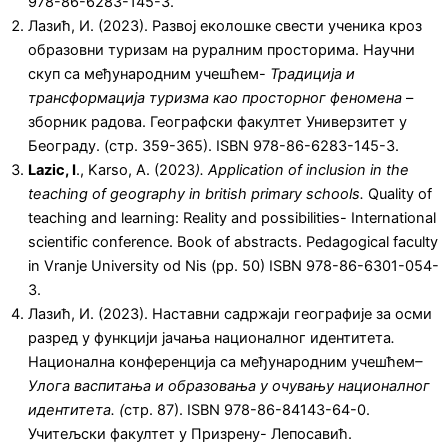
978-86-6283-145-3.
Лазић, И. (2023). Развој еколошке свести ученика кроз
образовни туризам на руралним просторима. Научни
скуп са међународним учешћем-
Традиција и
трансформација туризма као просторног феномена
–
зборник радова. Географски факултет Универзитет у
Београду. (стр. 359-365). ISBN 978-86-6283-145-3.
Lazic, I
., Karso, A. (2023
). Аpplication of inclusion in the
teaching of geography in british primary schools.
Quality of
teaching and learning: Reality and possibilities- International
scientific conference. Book of abstracts. Pedagogical faculty
in Vranje University od Nis (pp. 50) ISBN 978-86-6301-054-
3.
Лазић, И. (2023). Наставни садржаји географије за осми
разред у функцији јачања националног идентитета
.
Национална конференција са међународним учешћем
–
Улога васпитања и образовања у очувању националног
идентитета. (
стр. 87). ISBN 978-86-84143-64-0.
Учитељски факултет у Призрену- Лепосавић.