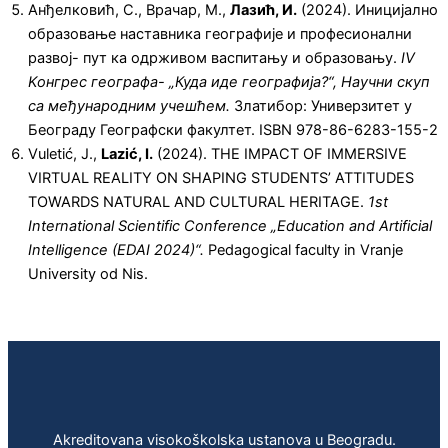
Анђелковић, С., Врачар, М.,
Лазић, И.
(2024). Иницијално
образовање наставника географије и професионални
развој- пут ка одрживом васпитању и образовању.
IV
Ko
нгрес географа- „Куда иде географија?“, Научни скуп
са међународним учешћем.
Златибор: Универзитет у
Београду Географски факултет. ISBN 978-86-6283-155-2
Vuletić, J.,
Lazić, I.
(2024). THE IMPACT OF IMMERSIVE
VIRTUAL REALITY ON SHAPING STUDENTS’ ATTITUDES
TOWARDS NATURAL AND CULTURAL HERITAGE.
1st
International Scientific Conference „Education and Artificial
Intelligence (EDAI 2024)“.
Pedagogical faculty in Vranje
University od Nis.
Akreditovana visokoškolska ustanova u Beogradu.