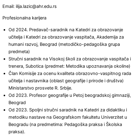
Email: ilija.lazic@ahr.edu.rs
Profesionalna karijera
Od 2024. Predavač-saradnik na Katedri za obrazovanje
učitelja i Katedri za obrazovanje vaspitača, Akademija za
humani razvoj, Beograd (metodičko-pedagoška grupa
predmeta)
Stručni saradnik na Visokoj školi za obrazovanje vaspitača i
trenera, Subotica (predmet: Metodika upoznavanja okoline)
Član Komisije za ocenu kvaliteta obrazovno-vaspitnog rada
učitelja i nastavnika (oblast geografije i prirode i društva)
Ministarstvo prosvete R. Srbije.
Od 2023. Profesor geografije u Petoj beogradskoj gimnaziji,
Beograd
Od 2023. Spoljni stručni saradnik na Katedri za didaktiku i
metodiku nastave na Geografskom fakultetu Univerzitet u
Beogradu (na predmetima: Pedagoška praksa i Školska
praksa).