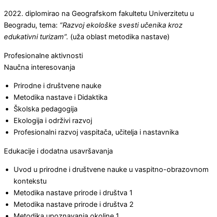
2022. diplomirao na Geografskom fakultetu Univerzitetu u
Beogradu, tema:
“Razvoj ekološke svesti učenika kroz
edukativni turizam”.
(uža oblast metodika nastave)
Profesionalne aktivnosti
Naučna interesovanja
Prirodne i društvene nauke
Metodika nastave i Didaktika
Školska pedagogija
Ekologija i održivi razvoj
Profesionalni razvoj vaspitača, učitelja i nastavnika
Edukacije i dodatna usavršavanja
Uvod u prirodne i društvene nauke u vaspitno-obrazovnom
kontekstu
Metodika nastave prirode i društva 1
Metodika nastave prirode i društva 2
Metodika upoznavanja okoline 1