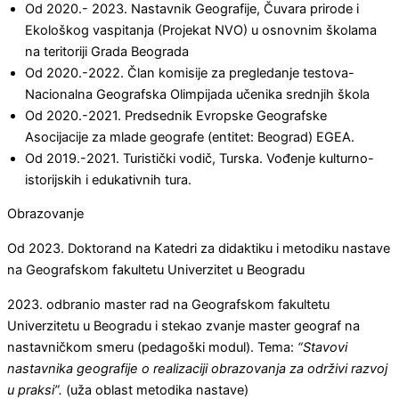
Od 2020.- 2023. Nastavnik Geografije, Čuvara prirode i
Ekološkog vaspitanja (Projekat NVO) u osnovnim školama
na teritoriji Grada Beograda
Od 2020.-2022. Član komisije za pregledanje testova-
Nacionalna Geografska Olimpijada učenika srednjih škola
Od 2020.-2021. Predsednik Evropske Geografske
Asocijacije za mlade geografe (entitet: Beograd) EGEA.
Od 2019.-2021. Turistički vodič, Turska. Vođenje kulturno-
istorijskih i edukativnih tura.
Obrazovanje
Od 2023. Doktorand na Katedri za didaktiku i metodiku nastave
na Geografskom fakultetu Univerzitet u Beogradu
2023. odbranio master rad na Geografskom fakultetu
Univerzitetu u Beogradu i stekao zvanje master geograf na
nastavničkom smeru (pedagoški modul). Tema:
“Stavovi
nastavnika geografije o realizaciji obrazovanja za održivi razvoj
u praksi”.
(uža oblast metodika nastave)