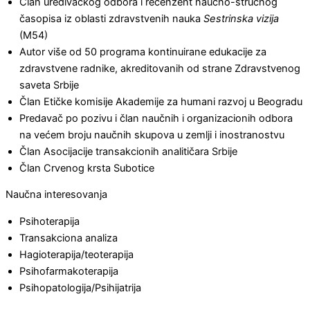
Član uređivačkog odbora i recenzent naučno-stručnog
časopisa iz oblasti zdravstvenih nauka
Sestrinska vizija
(M54)
Autor više od 50 programa kontinuirane edukacije za
zdravstvene radnike, akreditovanih od strane Zdravstvenog
saveta Srbije
Član Etičke komisije Akademije za humani razvoj u Beogradu
Predavač po pozivu i član naučnih i organizacionih odbora
na većem broju naučnih skupova u zemlji i inostranostvu
Član Asocijacije transakcionih analitičara Srbije
Član Crvenog krsta Subotice
Naučna interesovanja
Psihoterapija
Transakciona analiza
Hagioterapija/teoterapija
Psihofarmakoterapija
Psihopatologija/Psihijatrija