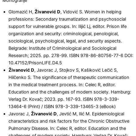
Monografije
Glomazić H,
Živanović D
, Vidović S. Women in helping
professions: Secondary traumatization and psychosocial
support for vulnerable groups. In: Ilijić Lj, editor. Prison life
organization and security: criminological, penological,
sociological, psychological, legal, and security aspects.
Belgrade: Institute of Criminological and Sociological
Research; 2025. pp. 278-99. ISBN 978-86-80756-77-6 DOI:
10.47152/PrisonLIFE.D4.5
Živanović D
, Javorac J, Stojkov S, Kašiković Lečić S,
Hilčenko S. The significance of therapeutic communication
in the medical treatment process. In: Celec R, editor.
Education and the challenges of modern society. Hamburg:
Verlag Dr. Kovač; 2023. pp. 167-93. ISBN 978-3-339-
13464-6 (Print) / ISBN 978-3-339-13465-3 (eBook)
Javorac J,
Živanović D
, Jevtić M, Ilić M. Epidemiological
characteristics and risk factors for the Chronic Obstructive
Pulmonary Disease. In: Celec R, editor. Education and the
challenges of modern society. Hamburg: Verlag Dr. Kovač;