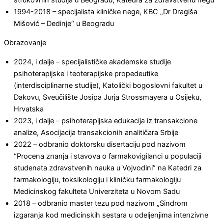
strukovnih studija u Beogradu, Katedra za zdravstvenu negu
1994-2018 – specijalista kliničke nege, KBC „Dr Dragiša
Mišović – Dedinje“ u Beogradu
Obrazovanje
2024, i dalje – specijalističke akademske studije
psihoterapijske i teoterapijske propedeutike
(interdisciplinarne studije), Katolički bogoslovni fakultet u
Đakovu, Sveučilište Josipa Jurja Strossmayera u Osijeku,
Hrvatska
2023, i dalje – psihoterapijska edukacija iz transakcione
analize, Asocijacija transakcionih analitičara Srbije
2022 – odbranio doktorsku disertaciju pod nazivom
“Procena znanja i stavova o farmakovigilanci u populaciji
studenata zdravstvenih nauka u Vojvodini” na Katedri za
farmakologiju, toksikologiju i kliničku farmakologiju
Medicinskog fakulteta Univerziteta u Novom Sadu
2018 – odbranio master tezu pod nazivom „Sindrom
izgaranja kod medicinskih sestara u odeljenjima intenzivne