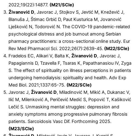
2022;19(22):14877.
(M21/SCIe)
Živanović D
, Javorac J, Stojkov S, Jevtić M, Knežević J,
Blanuša J, Štimac Grbić D, Paut Kusturica M, Jovanović
Lješković N, Todorović N. The COVID-19 pandemic-related
psychological distress and job burnout among Serbian
pharmacy practitioners: a cross-sectional online study. Eur
Rev Med Pharmacol Sci. 2022;26(7):2639-45.
(M22/SCIe)
Fradelos EC, Alikari V, Balta K,
Živanović D
, Javorac J,
Papagiannis D, Tzavella F, Tsaras K, Papathanasiou IV, Zyga
S. The effect of spirituality on illness perceptions in patients
undergoing hemodialysis: spirituality and health. Adv Exp
Med Biol. 2021;1337:65-75.
(M22/SCIe)
Javorac J,
Živanović D
, Miladinović M, Mikić A, Dukanac V,
Ilić M, Milenković A, Peričević Medić S, Popović T, Kašiković
Lečić S. Unmasking mental struggles: depression and
anxiety symptoms among progressive pulmonary fibrosis
patients. Sarcoidosis Vasc Dif. Forthcoming 2025.
(M23/SCIe)