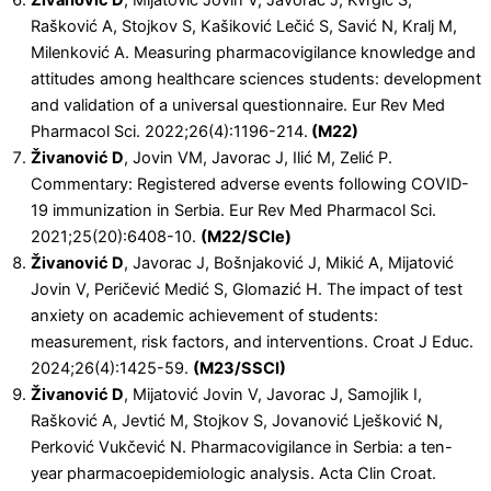
Živanović D
, Mijatović Jovin V, Javorac J, Kvrgić S,
Rašković A, Stojkov S, Kašiković Lečić S, Savić N, Kralj M,
Milenković A. Measuring pharmacovigilance knowledge and
attitudes among healthcare sciences students: development
and validation of a universal questionnaire. Eur Rev Med
Pharmacol Sci. 2022;26(4):1196-214.
(M22)
Živanović D
, Jovin VM, Javorac J, Ilić M, Zelić P.
Commentary: Registered adverse events following COVID-
19 immunization in Serbia. Eur Rev Med Pharmacol Sci.
2021;25(20):6408-10.
(M22/SCIe)
Živanović D
, Javorac J, Bošnjaković J, Mikić A, Mijatović
Jovin V, Peričević Medić S, Glomazić H. The impact of test
anxiety on academic achievement of students:
measurement, risk factors, and interventions. Croat J Educ.
2024;26(4):1425-59.
(M23/SSCI)
Živanović D
, Mijatović Jovin V, Javorac J, Samojlik I,
Rašković A, Jevtić M, Stojkov S, Jovanović Lješković N,
Perković Vukčević N. Pharmacovigilance in Serbia: a ten-
year pharmacoepidemiologic analysis. Acta Clin Croat.