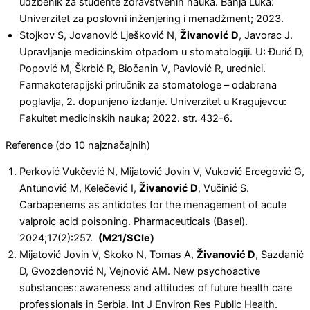
udžbenik za studente zdravstvenih nauka. Banja Luka:
Univerzitet za poslovni inženjering i menadžment; 2023.
Stojkov S, Jovanović Lješković N,
Živanović D
, Javorac J.
Upravljanje medicinskim otpadom u stomatologiji. U: Đurić D,
Popović M, Škrbić R, Biočanin V, Pavlović R, urednici.
Farmakoterapijski priručnik za stomatologe – odabrana
poglavlja, 2. dopunjeno izdanje. Univerzitet u Kragujevcu:
Fakultet medicinskih nauka; 2022. str. 432-6.
Reference (do 10 najznačajnih)
Perković Vukčević N, Mijatović Jovin V, Vuković Ercegović G,
Antunović M, Kelečević I,
Živanović D
, Vučinić S.
Carbapenems as antidotes for the menagement of acute
valproic acid poisoning. Pharmaceuticals (Basel).
2024;17(2):257.
(M21/SCIe)
Mijatović Jovin V, Skoko N, Tomas A,
Živanović D
, Sazdanić
D, Gvozdenović N, Vejnović AM. New psychoactive
substances: awareness and attitudes of future health care
professionals in Serbia. Int J Environ Res Public Health.