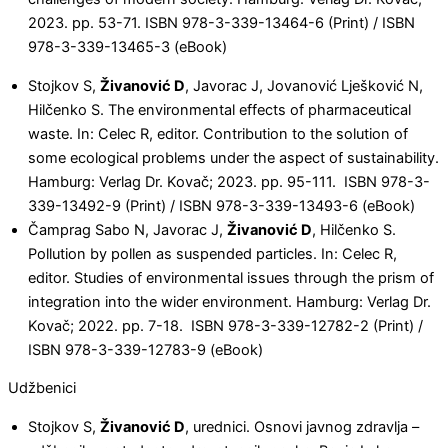
2023. pp. 53-71. ISBN 978-3-339-13464-6 (Print) / ISBN
978-3-339-13465-3 (eBook)
Stojkov S,
Živanović D
, Javorac J, Jovanović Lješković N,
Hilčenko S. The environmental effects of pharmaceutical
waste. In: Celec R, editor. Contribution to the solution of
some ecological problems under the aspect of sustainability.
Hamburg: Verlag Dr. Kovač; 2023. pp. 95-111. ISBN 978-3-
339-13492-9 (Print) / ISBN 978-3-339-13493-6 (eBook)
Čamprag Sabo N, Javorac J,
Živanović D
, Hilčenko S.
Pollution by pollen as suspended particles. In: Celec R,
editor. Studies of environmental issues through the prism of
integration into the wider environment. Hamburg: Verlag Dr.
Kovač; 2022. pp. 7-18. ISBN 978-3-339-12782-2 (Print) /
ISBN 978-3-339-12783-9 (eBook)
Udžbenici
Stojkov S,
Živanović D
, urednici. Osnovi javnog zdravlja –