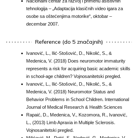
Nacionalni centar za razvoj i primenu asistivnih
tehnologija – „Adaptacija klasičnih video igara za
osobe sa oštećenjima motorike“, oktobar –
decembar 2007.
Reference (do 5 značajnih)
Ivanović, L., Ilić-Stošović, D., Nikolić, S., &
Medenica, V. (2018) Does neuromotor immaturity
represents a risk for acquiring basic academic skills
in school-age children? Vojnosanitetski pregled.
Ivanović, L., Ilić-Stošović, D., Nikolić, S., &
Medenica, V. (2018) Neuromotor Status and
Behavior Problems in School Children. International
Journal of Medical Research & Health Sciences
Rapaić, D., Medenica, V., Kozomora, R., Ivanović,
L., (2013) Limb Apraxia in Multiple Sclerosis.
Vojnosanitetski pregled.
Milićević. M., Potić, S., Nedović, G., Medenica, V.