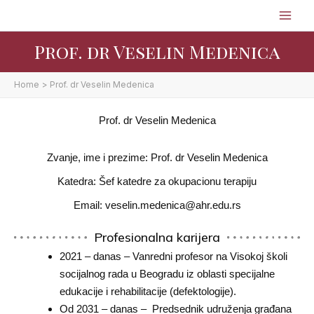
Skip
to
content
Prof. dr Veselin Medenica
Home
Prof. dr Veselin Medenica
Prof. dr Veselin Medenica
Zvanje, ime i prezime: Prof. dr Veselin Medenica
Katedra: Šef katedre za okupacionu terapiju
Email: veselin.medenica@ahr.edu.rs
Profesionalna karijera
2021 – danas – Vanredni profesor na Visokoj školi
socijalnog rada u Beogradu iz oblasti specijalne
edukacije i rehabilitacije (defektologije).
Od 2031 – danas – Predsednik udruženja građana