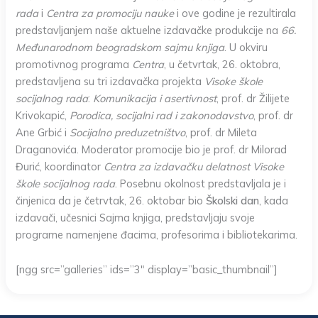
rada
i
Centra za promociju nauke
i ove godine je rezultirala
predstavljanjem naše aktuelne izdavačke produkcije na
66.
Međunarodnom beogradskom sajmu knjiga
. U okviru
promotivnog programa
Centra
, u četvrtak, 26. oktobra,
predstavljena su tri izdavačka projekta
Visoke škole
socijalnog rada
:
Komunikacija i asertivnost
, prof. dr Žilijete
Krivokapić,
Porodica, socijalni rad i zakonodavstvo
, prof. dr
Ane Grbić i
Socijalno preduzetništvo
, prof. dr Mileta
Draganovića. Moderator promocije bio je prof. dr Milorad
Đurić, koordinator
Centra za izdavačku delatnost Visoke
škole socijalnog rada
. Posebnu okolnost predstavljala je i
činjenica da je četrvtak, 26. oktobar bio
Školski dan
, kada
izdavači, učesnici Sajma knjiga, predstavljaju svoje
programe namenjene đacima, profesorima i bibliotekarima.
[ngg src=”galleries” ids=”3″ display=”basic_thumbnail”]