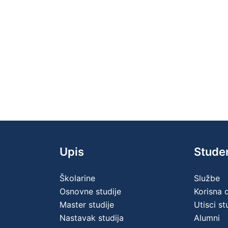
Upis
Stude
Školarine
Službe
Osnovne studije
Korisna
Master studije
Utisci s
Nastavak studija
Alumni