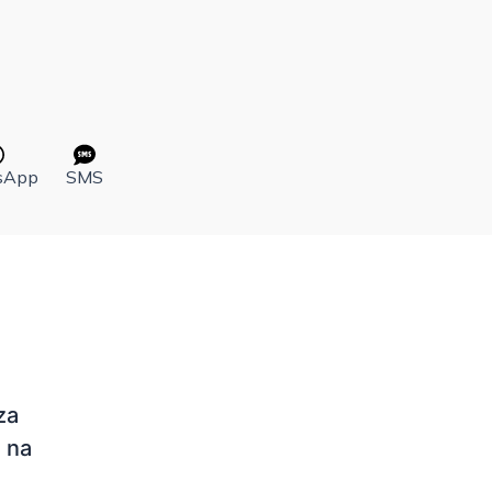
sApp
SMS
za
 na