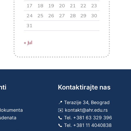
17
18
19
20
21
22
23
24
25
26
27
28
29
30
31
« Jul
nti
Kontaktirajte nas
📍 Terazije 34, Beograd
 dokumenta
✉️ kontakt@ahr.edu.rs
tudenata
📞 Tel.
+381 63 329 396
📞 Tel.
+381 11 4040838