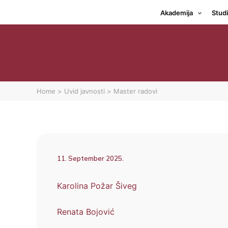
Skip
Akademija
Studi
to
content
Home
Uvid javnosti
Master radovi
11. September 2025.
Karolina Požar Šiveg
Renata Bojović