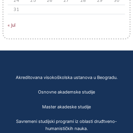
24
25
26
27
28
29
30
31
« Jul
Akreditovana visokoškolska ustanova u Beogradu.
Osnovne akademske studije
Master akadeske studije
Savremeni studijski programi iz oblasti druđtveno-
humanističkih nauka.