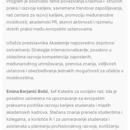
Program je obuhvatio teme povezivanja Erasmus+ stručnih
praksi i razvoja karijere, savremene trendove zapošljavanja,
rad centara za razvoj karijere, promociju međunarodne
mobilnosti, akademski PR, alumni aktivnosti i razmenu
dobrih praksi među evropskim ustanovama.
Učešće predstavnika Akademije neposredno doprinosi
ostvarivanju Strategije internacionalizacije, posebno u
oblastima razvoja kompetencija zaposlenih,
međunarodnog umrežavanja, prenosa znanja, vidljivosti
ustanove i obezbeđivanja jednakih mogućnosti za učešće u
mobilnostima.
Emina Borjanić Bolić
, šef Katedre za socijalni rad, bila je
posebno usmerena na upoznavanje sa evropskim
praksama podrške razvoju karijere studenata i mladih
akademskih kadrova. Stečena znanja preneće studentima i
kolegama, a koristiće ih i za usmeravanje studenata i
asistenata u planiranju profesionalnog razvoja, korišćenju