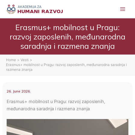
Skip
to
content
Erasmus+ mobilnost u Pragu:
razvoj zaposlenih, međunarodna
saradnja i razmena znanja
Home
Vesti
Erasmus+ mobilnost u Pragu: razvoj zaposlenih, međunarodna saradnja i
razmena znanja
26. June 2026.
Erasmus+ mobilnost u Pragu: razvoj zaposlenih,
međunarodna saradnja i razmena znanja