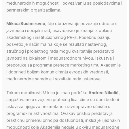
međunarodnih mogućnosti i povezivanju sa poslodavcima i
partnerskim organizacijama.
Mikica Budimirović
, čije obrazovanje povezuje odnose s
javnošću i socijalni rad, usavršavao je znanja iz oblasti
akademskog i institucionalnog PR-a. Posebnu pažnju
posvetio je načinima na koje se rezultati nastavnog,
stručnog i projektnog rada mogu kvalitetnije predstaviti
javnosti na lokalnom i međunarodnom nivou. Iskustva i
preporuke sa programa preneće marketing timu Akademije
i doprineti boljem komuniciranju evropskih vrednosti,
međunarodne saradnje i rezultata rada ustanove.
Tokom mobilnosti Mikica je imao podršku
Andree Nikolić
,
angažovane u svojstvu pratećeg lica, čime su obezbeđeni
uslovi za njegovo nesmetano i ravnopravno učešće u
programskim aktivnostima. Ovakav pristup predstavlja
praktičnu primenu principa dostupnosti, inkluzije i jednakih
mogućnosti koje Akademija neguje u okviru međunarodne