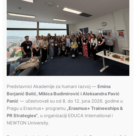
Predstavnici Akademije za humani razvoj —
Emina
Borjanić Bolić, Mikica Budimirović i Aleksandra Pavić
Panić
— učestvovali su od 8. do 12. juna 2026. godine u
Pragu u Erasmus+ programu
„Erasmus+ Traineeships &
PR Strategies“
, u organizaciji EDUCA International i
NEWTON University.