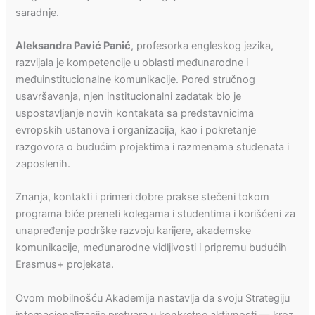
saradnje.
Aleksandra Pavić Panić
, profesorka engleskog jezika,
razvijala je kompetencije u oblasti međunarodne i
međuinstitucionalne komunikacije. Pored stručnog
usavršavanja, njen institucionalni zadatak bio je
uspostavljanje novih kontakata sa predstavnicima
evropskih ustanova i organizacija, kao i pokretanje
razgovora o budućim projektima i razmenama studenata i
zaposlenih.
Znanja, kontakti i primeri dobre prakse stečeni tokom
programa biće preneti kolegama i studentima i korišćeni za
unapređenje podrške razvoju karijere, akademske
komunikacije, međunarodne vidljivosti i pripremu budućih
Erasmus+ projekata.
Ovom mobilnošću Akademija nastavlja da svoju Strategiju
internacionalizacije pretvara u konkretne aktivnosti — kroz