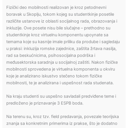
Fizički deo mobilnosti realizovan je kroz petodnevni
boravak u Skoplju, tokom kojeg su studentkinje posetile
različite ustanove iz oblasti socijalnog rada, obrazovanja i
inkluzije. Ove posete nisu bile slučajne – prethodno su
studentkinje kroz virtuelnu komponentu upoynate sa
temama koje su kasnije imale priliku da prodube i sagledaju
u praksi: inkluzija romske zajednice, zaštita žrtava nasilja,
rad sa beskućnicima, psihosocijalna podrška i
međusektorska saradnja u socijalnoj zaštiti. Nakon fizičke
mobilnosti sprovedena je virtuelna komponenta u okviru
koje je analizirano iskustvo stečeno tokom fizičke
mobilnosti, te je analizirana i uspešnost rada studenata.
Na kraju studenti su uspešno savladali predviđene teme i
predloženo je priznavanje 3 ESPB boda.
Na terenu su, kroz tzv. field predavanja, povezale teorijska
znanja sa konkretnim primerima iz prakse, što je dodatno