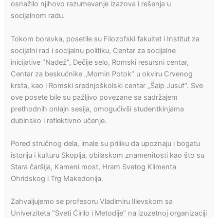
osnažilo njihovo razumevanje izazova i rešenja u
socijalnom radu.
Tokom boravka, posetile su Filozofski fakultet i Institut za
socijalni rad i socijalnu politiku, Centar za socijalne
inicijative “Nadež”, Dečije selo, Romski resursni centar,
Centar za beskućnike „Momin Potok“ u okviru Crvenog
krsta, kao i Romski srednjoškolski centar „Šaip Jusuf“. Sve
ove posete bile su pažljivo povezane sa sadržajem
prethodnih onlajn sesija, omogućivši studentkinjama
dubinsko i reflektivno učenje.
Pored stručnog dela, imale su priliku da upoznaju i bogatu
istoriju i kulturu Skoplja, obilaskom znamenitosti kao što su
Stara čaršija, Kameni most, Hram Svetog Klimenta
Ohridskog i Trg Makedonija.
Zahvaljujemo se profesoru Vladimiru Ilievskom sa
Univerziteta “Sveti Ćirilo i Metodije” na izuzetnoj organizaciji